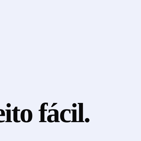
eito
fácil.