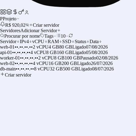
P
Projeto
R$ 920,02
Criar servidor
Servidores
Adicionar Servidor
Procurar por nome
Tags
10
Servidor
IPv4
vCPU
RAM
SSD
Status
Data
web-01
••.••.••.••
2 vCPU
4 GB
80 GB
Ligado
07/08/2026
api-01
••.••.••.••
4 vCPU
8 GB
160 GB
Ligado
05/08/2026
worker-01
••.••.••.••
2 vCPU
8 GB
100 GB
Pausado
02/08/2026
web-02
••.••.••.••
4 vCPU
16 GB
200 GB
Ligado
26/07/2026
db-main
••.••.••.••
8 vCPU
32 GB
500 GB
Ligado
08/07/2026
Criar servidor